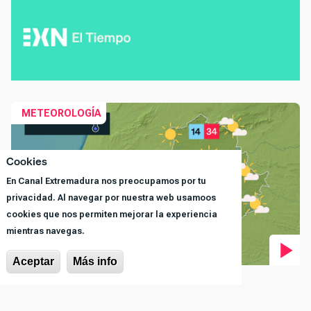
Co
METEOROLOGÍA
Cookies
En Canal Extremadura nos preocupamos por tu
privacidad. Al navegar por nuestra web usamoos
cookies que nos permiten mejorar la experiencia
mientras navegas.
Aceptar
Más info
LA PREVISIÓN DEL DOMINGO
El calor afloja por el oeste de la región