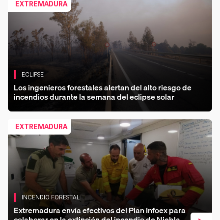
EXTREMADURA
ECLIPSE
Los ingenieros forestales alertan del alto riesgo de
incendios durante la semana del eclipse solar
Co
EXTREMADURA
INCENDIO FORESTAL
Extremadura envía efectivos del Plan Infoex para
colaborar en la extinción del incendio de Niebla