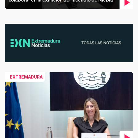
Co
EXTREMADURA