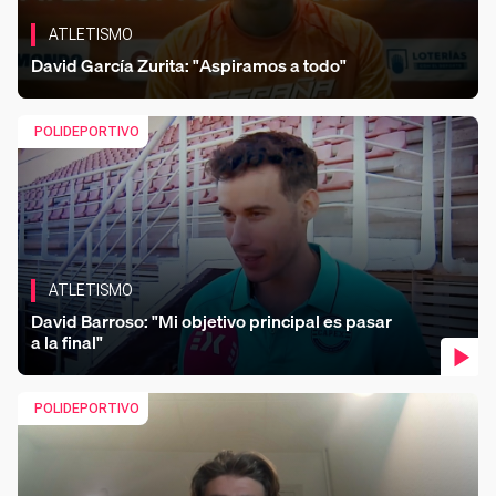
ATLETISMO
David García Zurita: "Aspiramos a todo"
Co
POLIDEPORTIVO
ATLETISMO
David Barroso: "Mi objetivo principal es pasar
a la final"
Co
POLIDEPORTIVO