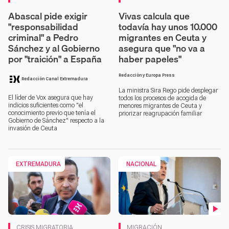
Abascal pide exigir
Vivas calcula que
"responsabilidad
todavía hay unos 10.000
criminal" a Pedro
migrantes en Ceuta y
Sánchez y al Gobierno
asegura que "no va a
por "traición" a España
haber papeles"
Redacción y Europa Press
Redacción Canal Extremadura
La ministra Sira Rego pide desplegar
El líder de Vox asegura que hay
todos los procesos de acogida de
indicios suficientes como "el
menores migrantes de Ceuta y
conocimiento previo que tenía el
priorizar reagrupación familiar
Gobierno de Sánchez" respecto a la
invasión de Ceuta
EXTREMADURA
NACIONAL
Contenido en vídeo
CRISIS MIGRATORIA
MIGRACIÓN