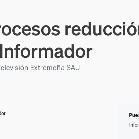
rocesos reducció
 Informador
Televisión Extremeña SAU
dor
Pue
Info