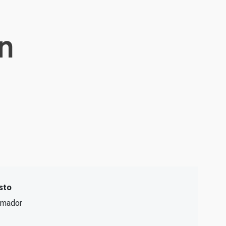
n
sto
rmador