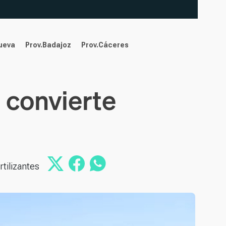
nueva
Prov.Badajoz
Prov.Cáceres
 convierte
tilizantes