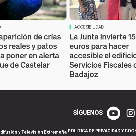
D
ACCESIBILIDAD
aparición de crías
La Junta invierte 1
os reales y patos
euros para hacer
 a poner en alerta
accesible el edifici
que de Castelar
Servicios Fiscales 
Badajoz
SÍGUENOS
POLITICA DE PRIVACIDAD Y COO
ifusión y Televisión Extremeña