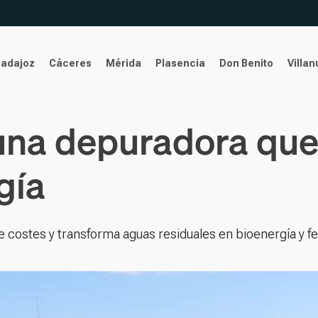
Badajoz
Cáceres
Mérida
Plasencia
Don Benito
Villa
una depuradora que
gía
 costes y transforma aguas residuales en bioenergía y fer