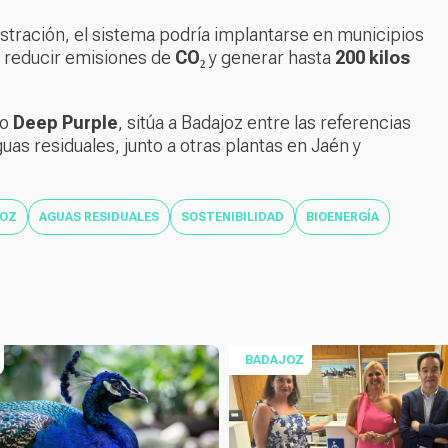
stración, el sistema podría implantarse en municipios
a reducir emisiones de
CO₂
y generar hasta
200 kilos
eo
Deep Purple
, sitúa a Badajoz entre las referencias
uas residuales, junto a otras plantas en Jaén y
JOZ
AGUAS RESIDUALES
SOSTENIBILIDAD
BIOENERGÍA
BADAJOZ