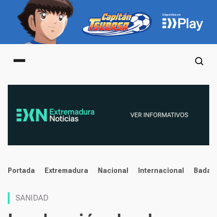
Main menu
noticias
Portada
Extremadura
Nacional
Internacional
Badaj
SANIDAD