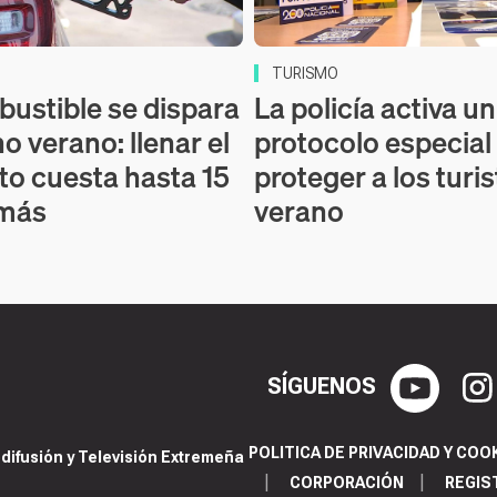
TURISMO
bustible se dispara
La policía activa un
o verano: llenar el
protocolo especial
to cuesta hasta 15
proteger a los turi
 más
verano
SÍGUENOS
POLITICA DE PRIVACIDAD Y COO
ifusión y Televisión Extremeña
CORPORACIÓN
REGIS