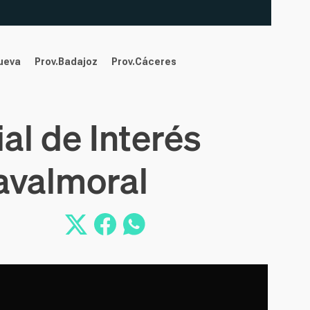
nueva
Prov.Badajoz
Prov.Cáceres
al de Interés
avalmoral