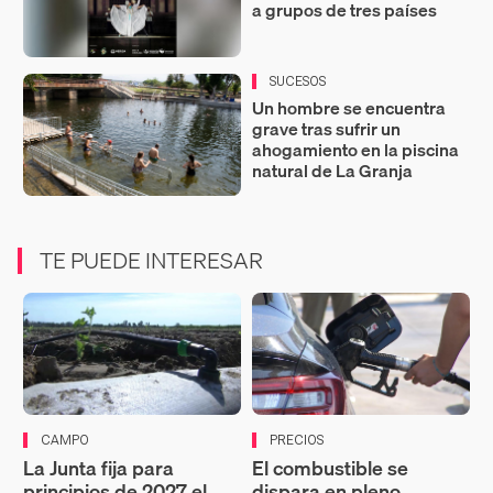
a grupos de tres países
SUCESOS
Un hombre se encuentra
grave tras sufrir un
ahogamiento en la piscina
natural de La Granja
TE PUEDE INTERESAR
CAMPO
PRECIOS
La Junta fija para
El combustible se
principios de 2027 el
dispara en pleno