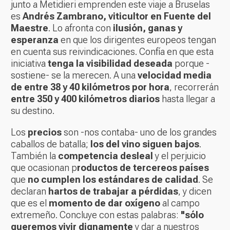
junto a Metidieri emprenden este viaje a Bruselas
es
Andrés Zambrano, viticultor en Fuente del
Maestre
. Lo afronta con
ilusión, ganas y
esperanza
en que los dirigentes europeos tengan
en cuenta sus reivindicaciones. Confía en que esta
iniciativa
tenga la visibilidad deseada
porque -
sostiene- se la merecen. A una
velocidad media
de entre 38 y 40 kilómetros por hora
, recorrerán
entre 350 y 400 kilómetros diarios
hasta llegar a
su destino.
Los
precios
son -nos contaba- uno de los grandes
caballos de batalla;
los del vino siguen bajos
.
También la
competencia desleal
y el perjuicio
que ocasionan p
roductos de tercereos países
que
no cumplen los estándares de calidad
. Se
declaran
hartos de trabajar a pérdidas
, y dicen
que es el
momento de dar oxígeno
al campo
extremeño. Concluye con estas palabras:
"sólo
queremos vivir dignamente
y dar a nuestros