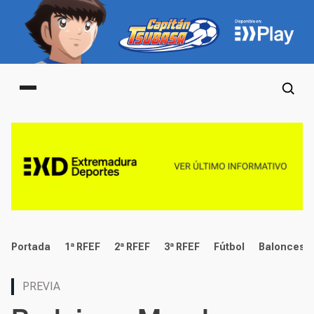
Main menu
deportes
Portada
1ª RFEF
2ª RFEF
3ª RFEF
Fútbol
Baloncest
PREVIA