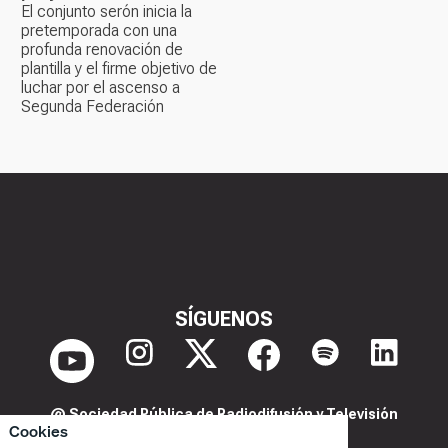
El conjunto serón inicia la
pretemporada con una
profunda renovación de
plantilla y el firme objetivo de
luchar por el ascenso a
Segunda Federación
SÍGUENOS
@ Sociedad Pública de Radiodifusión y Televisión
Cookies
Extremeña S.A.U.