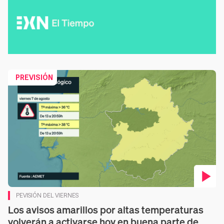
Co
PREVISIÓN
PEVISIÓN DEL VIERNES
Los avisos amarillos por altas temperaturas
volverán a activarse hoy en buena parte de