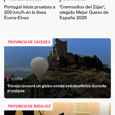
Portugal inicia pruebas a
'Cremositos del Zújar',
200 km/h en la línea
elegido Mejor Queso de
Évora-Elvas
España 2026
PROVINCIA DE CÁCERES
ECLIPSE
Trevejo lanzará un globo sonda estratosférico durante
el eclipse
Co
PROVINCIA DE BADAJOZ