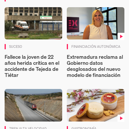
Contenido en vídeo
SUCESO
FINANCIACIÓN AUTONÓMICA
Fallece la joven de 22
Extremadura reclama al
años herida crítica en el
Gobierno datos
accidente de Tejeda de
desglosados del nuevo
Tiétar
modelo de financiación
Co
TREN ALTA VELOCIDAD
GASTRONOMÍA