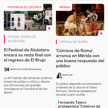
PROVINCIA DE CÁCERES
MÉRIDA
Contenido en vídeo
FESTIVAL TEATRO DE
Contenido en vídeo
ALCÁNTARA
FESTIVAL DE TEATRO
El Festival de Alcántara
'Cómicos de Roma'
encara su recta final con
arranca en Mérida con
el regreso de El Brujo
una buena respuesta del
público
Redacción Canal Extremadura
Noelia Gil
La 40ª edición del certamen confirma
el éxito de público y crítica y afronta
El público responde con entusiasmo
sus últimos días con grandes
al estreno de la obra en el Teatro
montajes en el Conventual de San
Romano, donde se representará
Benito
durante cuatro noches
Fernando Tejero
protagoniza 'Cómicos de