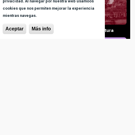
privacidad. Al navegar por nuestra web usamoos
cookies que nos permiten mejorar la experiencia
mientras navegas.
Aceptar
Más info
Podcasts deportivos
Podcasts de cultura
Podcasts musicales
Podcasts de
entretenimiento