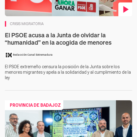
Contenido en vídeo
CRISIS MIGRATORIA
El PSOE acusa a la Junta de olvidar la
“humanidad” en la acogida de menores
Redacción Canal Extremadura
El PSOE extremeño censura la posición de la Junta sobre los
menores migrantes y apela a la solidaridad y al cumplimiento de la
ley
Co
PROVINCIA DE BADAJOZ