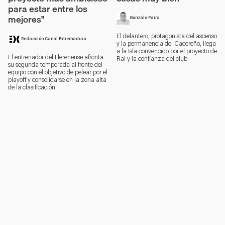
para estar entre los
mejores"
Gonzalo Parra
El delantero, protagonista del ascenso
Redacción Canal Extremadura
y la permanencia del Cacereño, llega
a la Isla convencido por el proyecto de
El entrenador del Llerenense afronta
Rai y la confianza del club
su segunda temporada al frente del
equipo con el objetivo de pelear por el
playoff y consolidarse en la zona alta
de la clasificación