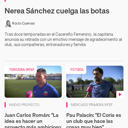
Nerea Sánchez cuelga las botas
Rocío Cuervas
Tras doce temporadas en el Cacereño Femenino, la capitana
anuncia su retirada con un emotivo mensaje de agradecimiento al
club, sus compañeras, entrenadores y familia
TERCERA-RFEF
FÚTBOL
Contenido en vídeo
NUEVO PROYECTO
MERCADO PRIMERA RFEF
Juan Carlos Román: "La
Pau Palacín: "El Coria es
idea es hacer un
un club que hace las
proyecto más ambicioso
cosas muy bien"