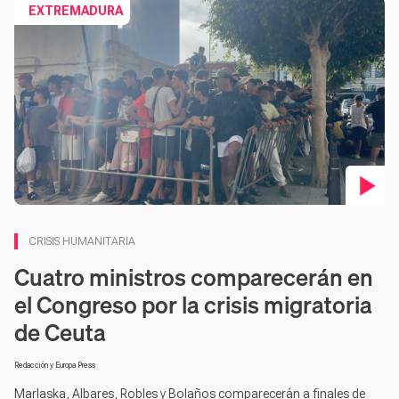
Co
EXTREMADURA
CRISIS HUMANITARIA
Cuatro ministros comparecerán en
el Congreso por la crisis migratoria
de Ceuta
Redacción y Europa Press
Marlaska, Albares, Robles y Bolaños comparecerán a finales de