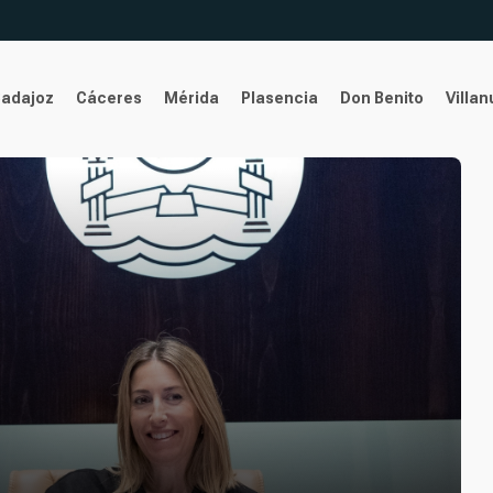
Badajoz
Cáceres
Mérida
Plasencia
Don Benito
Villa