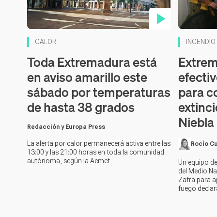
Contenido en vídeo
Contenido 
CALOR
INCENDIO
Toda Extremadura está
Extrem
en aviso amarillo este
efectiv
sábado por temperaturas
para c
de hasta 38 grados
extinci
Niebla
Redacción y Europa Press
La alerta por calor permanecerá activa entre las
Rocío C
13:00 y las 21:00 horas en toda la comunidad
autónoma, según la Aemet
Un equipo de
del Medio Na
Zafra para a
fuego declar