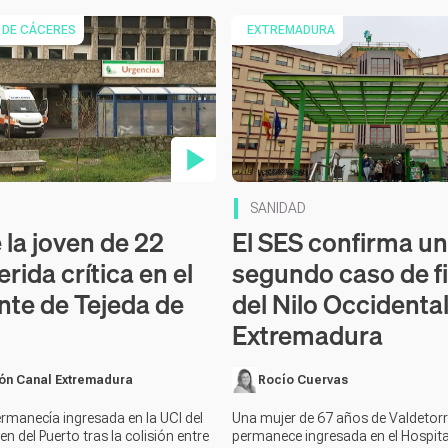
 DE CÁCERES
EXTREMADURA
en vídeo
Contenido en vídeo
SANIDAD
 la joven de 22
El SES confirma un
rida crítica en el
segundo caso de f
nte de Tejeda de
del Nilo Occidenta
Extremadura
ón Canal Extremadura
Rocío Cuervas
ermanecía ingresada en la UCI del
Una mujer de 67 años de Valdetor
en del Puerto tras la colisión entre
permanece ingresada en el Hospita