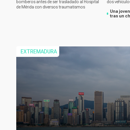
bomberos antes de ser trasladado al Hospital
dos vehículo
de Mérida con diversos traumatismos
Una joven
tras un c
EXTREMADURA