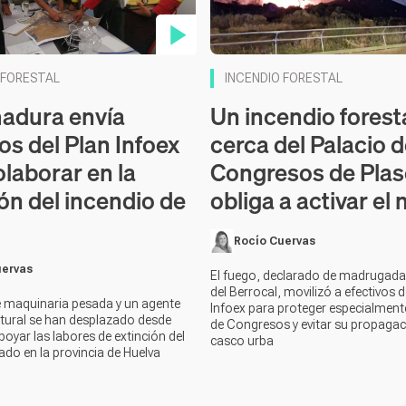
en vídeo
Contenido en vídeo
 FORESTAL
INCENDIO FORESTAL
adura envía
Un incendio forest
os del Plan Infoex
cerca del Palacio 
olaborar en la
Congresos de Plas
ón del incendio de
obliga a activar el n
Rocío Cuervas
uervas
El fuego, declarado de madrugada
del Berrocal, movilizó a efectivos d
 maquinaria pesada y un agente
Infoex para proteger especialmente
tural se han desplazado desde
de Congresos y evitar su propagac
poyar las labores de extinción del
casco urba
ado en la provincia de Huelva