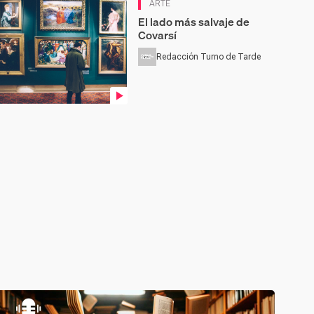
Contenido en vídeo
ARTE
El lado más salvaje de
Covarsí
Redacción Turno de Tarde