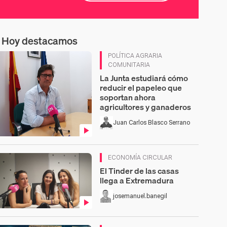
Hoy destacamos
enido en vídeo
Contenido en vídeo
POLÍTICA AGRARIA
COMUNITARIA
La Junta estudiará cómo
reducir el papeleo que
soportan ahora
agricultores y ganaderos
Juan Carlos Blasco Serrano
Contenido en vídeo
ECONOMÍA CIRCULAR
El Tinder de las casas
llega a Extremadura
josemanuel.banegil