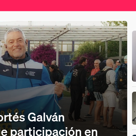
Cont
ortés Galván
e participación en