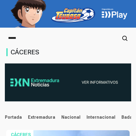
Main menu
CÁCERES
noticias
Portada
Extremadura
Nacional
Internacional
Badaj
Co
CÁCERES