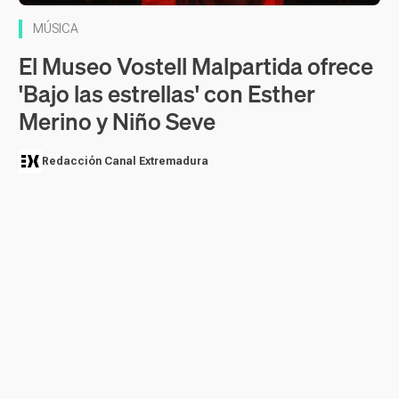
MÚSICA
El Museo Vostell Malpartida ofrece
'Bajo las estrellas' con Esther
Merino y Niño Seve
Redacción Canal Extremadura
El ciclo estival regresa este 23 de julio con una velada flamenca
en Los Barruecos antes de su clausura el próximo 29 de julio con
el festival 'Plena Moon'
CÁCERES