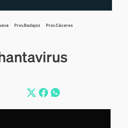
nueva
Prov.Badajoz
Prov.Cáceres
hantavirus