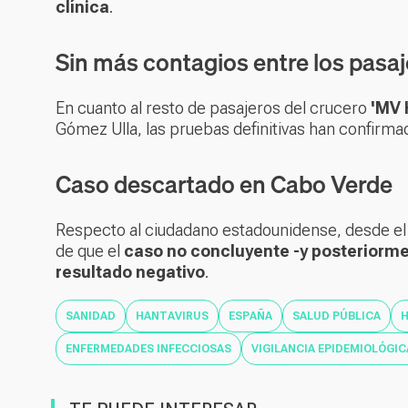
clínica
.
Sin más contagios entre los pasa
En cuanto al resto de pasajeros del crucero
'MV 
Gómez Ulla, las pruebas definitivas han confirma
Caso descartado en Cabo Verde
Respecto al ciudadano estadounidense, desde e
de que el
caso no concluyente -y posteriorme
resultado negativo
.
SANIDAD
HANTAVIRUS
ESPAÑA
SALUD PÚBLICA
H
ENFERMEDADES INFECCIOSAS
VIGILANCIA EPIDEMIOLÓGIC