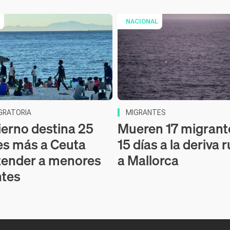
NACIONAL
IGRATORIA
MIGRANTES
ierno destina 25
Mueren 17 migrant
es más a Ceuta
15 días a la deriva
tender a menores
a Mallorca
ntes