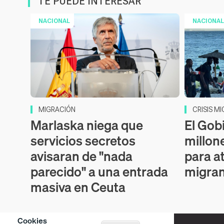
TE PUEDE INTERESAR
NACIONAL
NACIONAL
MIGRACIÓN
CRISIS M
Marlaska niega que
El Gob
servicios secretos
millon
avisaran de "nada
para a
parecido" a una entrada
migra
masiva en Ceuta
Cookies