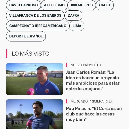
DAVID BARROSO
ATLETISMO
800 METROS
CAPEX
VILLAFRANCA DE LOS BARROS
ZAFRA
CAMPEONATO IBEROAMERICANO
LIMA
DEPORTE ESPAÑOL
LO MÁS VISTO
NUEVO PROYECTO
Juan Carlos Román: "La
idea es hacer un proyecto
más ambicioso para estar
entre los mejores"
MERCADO PRIMERA RFEF
Pau Palacín: "El Coria es un
club que hace las cosas
muy bien"