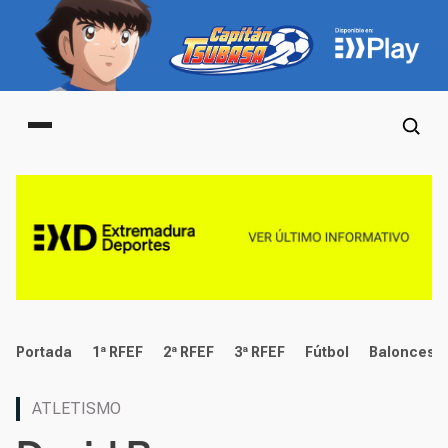
Main menu
deportes
Portada
1ª RFEF
2ª RFEF
3ª RFEF
Fútbol
Baloncest
ATLETISMO