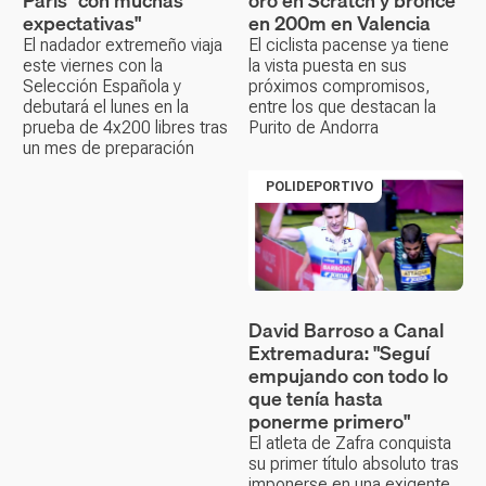
París "con muchas
oro en Scratch y bronce
expectativas"
en 200m en Valencia
El nadador extremeño viaja
El ciclista pacense ya tiene
este viernes con la
la vista puesta en sus
Selección Española y
próximos compromisos,
debutará el lunes en la
entre los que destacan la
prueba de 4x200 libres tras
Purito de Andorra
un mes de preparación
POLIDEPORTIVO
David Barroso a Canal
Extremadura: "Seguí
empujando con todo lo
que tenía hasta
ponerme primero"
El atleta de Zafra conquista
su primer título absoluto tras
imponerse en una exigente