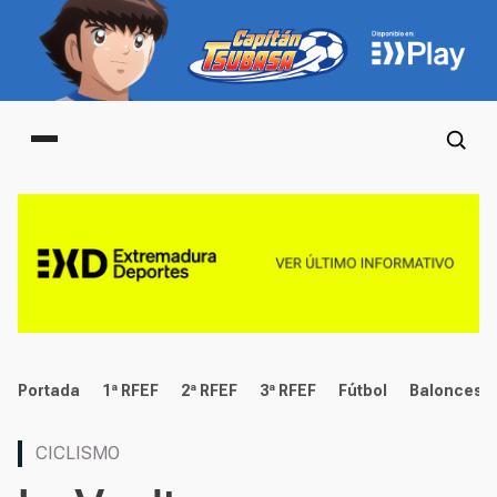
Main menu
deportes
Portada
1ª RFEF
2ª RFEF
3ª RFEF
Fútbol
Baloncest
CICLISMO