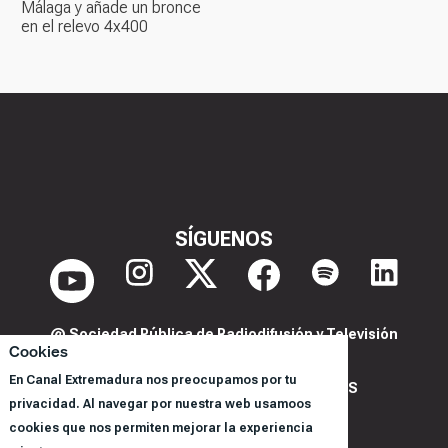
Málaga y añade un bronce
en el relevo 4x400
SÍGUENOS
@ Sociedad Pública de Radiodifusión y Televisión
Cookies
Extremeña S.A.U.
En Canal Extremadura nos preocupamos por tu
POLITICA DE PRIVACIDAD Y COOKIES
privacidad. Al navegar por nuestra web usamoos
AVISO LEGAL
cookies que nos permiten mejorar la experiencia
CORPORACIÓN