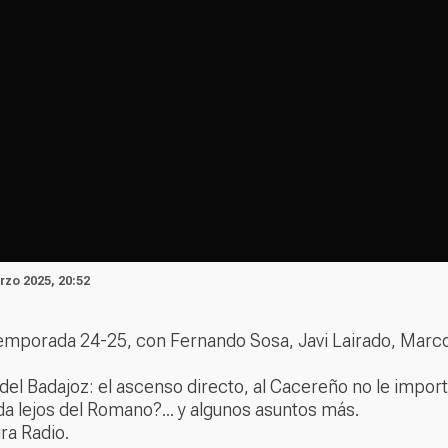
rzo 2025, 20:52
temporada 24-25, con Fernando Sosa, Javi Lairado, Marco
o del Badajoz: el ascenso directo, al Cacereño no le import
da lejos del Romano?... y algunos asuntos más.
ra Radio.