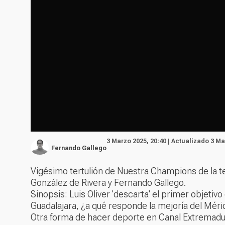
3 Marzo 2025, 20:40 | Actualizado 3 Ma
Fernando Gallego
Vigésimo tertulión de Nuestra Champions de la 
González de Rivera y Fernando Gallego.
Sinopsis: Luis Oliver 'descarta' el primer objetiv
Guadalajara, ¿a qué responde la mejoría del Méri
Otra forma de hacer deporte en Canal Extremadu