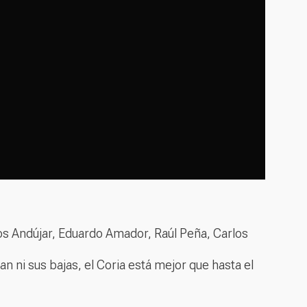
s Andújar, Eduardo Amador, Raúl Peña, Carlos
an ni sus bajas, el Coria está mejor que hasta el