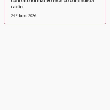
contrato formativo técnico continuista
radio
24 Febrero 2026
SOCIEDAD PÚBLICA DE RADIODIFUSIÓN Y TELEVISIÓN
EXTREMEÑA SAU
2025-12-18. Bases convocatoria
contrato formativo técnico sonido
24 Febrero 2026
SOCIEDAD PÚBLICA DE RADIODIFUSIÓN Y TELEVISIÓN
EXTREMEÑA SAU
Convocatoria para la provisión del