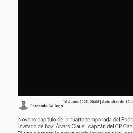
10 Junio 2025, 20:06 | Actualizado 10 J
Fernando Gallego
Noveno capítulo de la cuarta temporada del Podc
Invitado de hoy: Álvaro Clausí, capitán del CP Ca