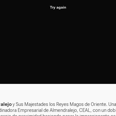
alejo
y Sus Majestades los Reyes Magos de Oriente. Una 
inadora Empresarial de Almendralejo, CEAL
, con un dob