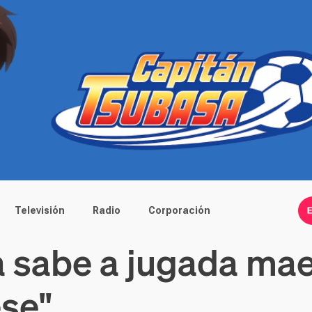
Televisión
Radio
Corporación
a sabe a jugada maes
se"