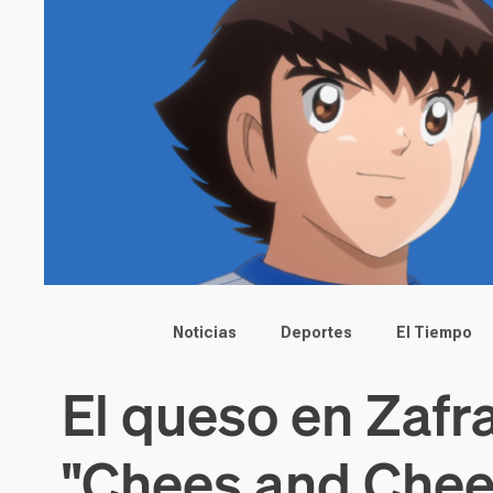
Main menu
Noticias
Deportes
El Tiempo
El queso en Zafr
"Chees and Chee