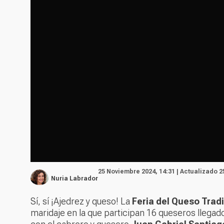
25 Noviembre 2024, 14:31 | Actualizado 2
Nuria Labrador
Sí, sí ¡Ajedrez y queso! La
Feria del Queso Trad
maridaje en la que participan 16 queseros llegad