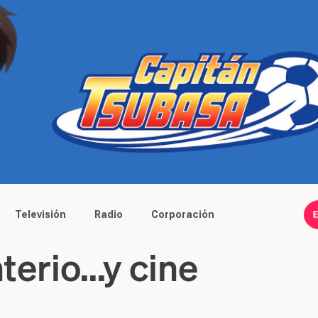
Televisión
Radio
Corporación
erio...y cine