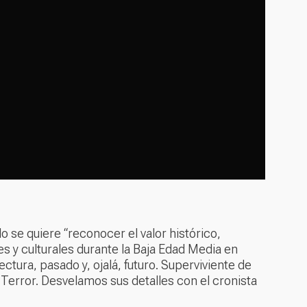
o se quiere “reconocer el valor histórico,
es y culturales durante la Baja Edad Media en
ctura, pasado y, ojalá, futuro. Superviviente de
Terror. Desvelamos sus detalles con el cronista