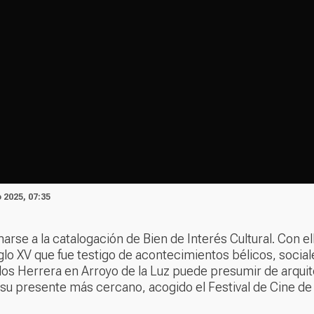
o 2025, 07:35
rse a la catalogación de Bien de Interés Cultural. Con ell
iglo XV que fue testigo de acontecimientos bélicos, social
los Herrera en Arroyo de la Luz puede presumir de arquite
su presente más cercano, acogido el Festival de Cine de 