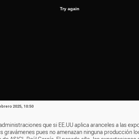
ebrero 2025, 10:50
as administraciones que si EE.UU aplica aranceles a las 
s gravámenes pues no amenazan ninguna producción local 