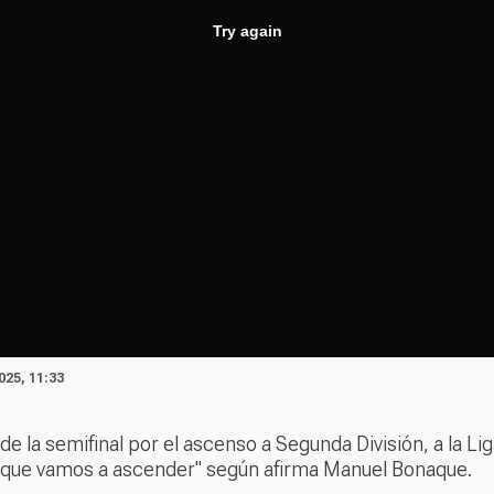
025, 11:33
de la semifinal por el ascenso a Segunda División, a la Lig
 de que vamos a ascender" según afirma Manuel Bonaque.