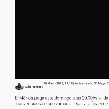
30 Mayo 2025, 11:18 | Actualizado 30 Mayo 2
Iván Herrero
El Mérida juega este domingo a las 20.00hs la ida 
"convencidos de que vamos a llegar a la final y