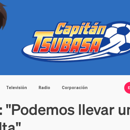
Televisión
Radio
Corporación
 "Podemos llevar u
lta"