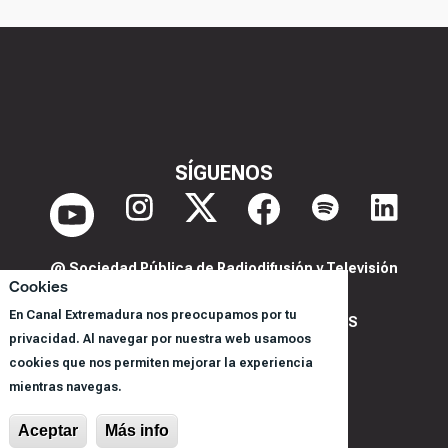
SÍGUENOS
@ Sociedad Pública de Radiodifusión y Televisión
Cookies
Extremeña S.A.U.
En Canal Extremadura nos preocupamos por tu
POLITICA DE PRIVACIDAD Y COOKIES
privacidad. Al navegar por nuestra web usamoos
AVISO LEGAL
cookies que nos permiten mejorar la experiencia
CORPORACIÓN
mientras navegas.
REGISTRO DE PROGRAMAS
Aceptar
Más info