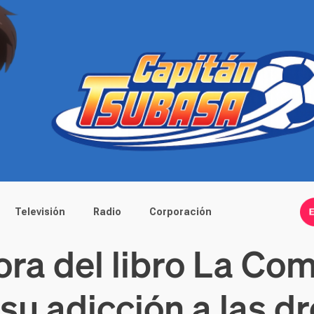
Televisión
Radio
Corporación
ora del libro La Co
 su adicción a las d