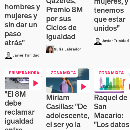
Qazeres,
mujeres, y
hombres y
Premio 8M
tenemos
mujeres y
por sus
que estar
sin dar un
Ciclos de
unidos"
paso
Igualdad
atrás"
Javier Trinidad
Nuria Labrador
Javier Trinidad
PRIMERA HORA
ZONA MIXTA
ZONA MIXTA
"El 8M
Contenido en vídeo
Raquel de
Miriam
Contenido en víd
Contenido en vídeo
debe
San
Casillas: "De
reclamar
Macario:
adolescente,
igualdad
"Los datos
el ser yo la
entre