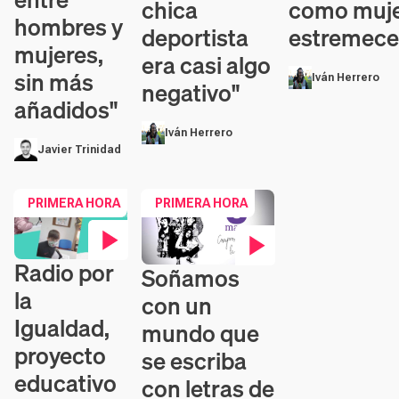
como muje
chica
hombres y
estremece
deportista
mujeres,
era casi algo
sin más
Iván Herrero
negativo"
añadidos"
Iván Herrero
Javier Trinidad
PRIMERA HORA
PRIMERA HORA
Radio por
Soñamos
Contenido en vídeo
Contenido en vídeo
la
con un
Igualdad,
mundo que
proyecto
se escriba
educativo
con letras de