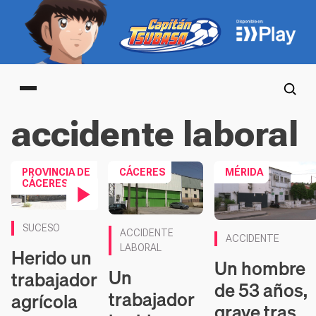
Main menu
accidente laboral
PROVINCIA DE
CÁCERES
MÉRIDA
CÁCERES
Contenido en vídeo
SUCESO
ACCIDENTE
ACCIDENTE
LABORAL
Herido un
Un hombre
Un
trabajador
de 53 años,
trabajador
agrícola
grave tras