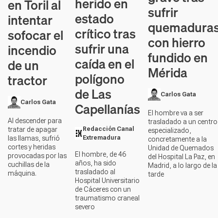
herido en
en Toril al
sufrir
estado
intentar
quemadura
crítico tras
sofocar el
con hierro
sufrir una
incendio
fundido en
caída en el
de un
Mérida
polígono
tractor
de Las
Carlos Gata
Carlos Gata
Capellanías
El hombre va a ser
Al descender para
trasladado a un centro
Redacción Canal
tratar de apagar
especializado,
Extremadura
las llamas, sufrió
concretamente a la
cortes y heridas
Unidad de Quemados
El hombre, de 46
provocadas por las
del Hospital La Paz, en
años, ha sido
cuchillas de la
Madrid, a lo largo de la
trasladado al
máquina.
tarde
Hospital Universitario
de Cáceres con un
traumatismo craneal
severo