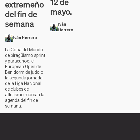
12 de
extremeño
mayo.
del fin de
semana
Iván
Herrero
Iván Herrero
La Copa del Mundo
de piragüismo sprint
y paracanoe, el
European Open de
Benidorm de judo o
la segunda jornada
de la Liga Nacional
de clubes de
atletismo marcan la
agenda del fin de
semana.