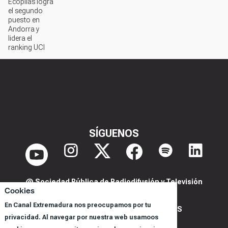
Ecopilas logra
el segundo
puesto en
Andorra y
lidera el
ranking UCI
SÍGUENOS
@ Sociedad Pública de Radiodifusión y Televisión
Cookies
Extremeña S.A.U.
En Canal Extremadura nos preocupamos por tu
POLITICA DE PRIVACIDAD Y COOKIES
privacidad. Al navegar por nuestra web usamoos
AVISO LEGAL