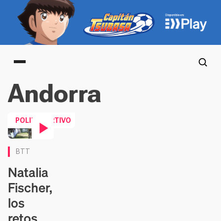
Main menu
Andorra
POLIDEPORTIVO
Contenido en vídeo
BTT
Natalia
Fischer,
los
retos