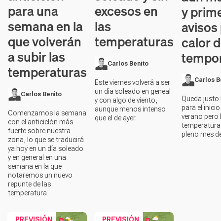
para una
excesos en
y prim
semana en la
las
avisos
que volverán
temperaturas
calor d
a subir las
tempo
Carlos Benito
temperaturas
Carlos B
Este viernes volverá a ser
un día soleado en geneal
Carlos Benito
Queda justo
y con algo de viento,
para el inicio
aunque menos intenso
Comenzamos la semana
verano pero 
que el de ayer.
con el anticiclón más
temperatura
fuerte sobre nuestra
pleno mes de 
zona, lo que se traducirá
ya hoy en un día soleado
y en general en una
semana en la que
notaremos un nuevo
repunte de las
temperatura
PREVISIÓN
PREVISIÓN