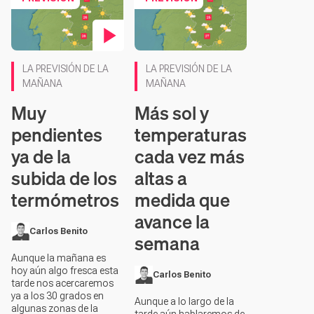
Contenido en vídeo
LA PREVISIÓN DE LA
LA PREVISIÓN DE LA
MAÑANA
MAÑANA
Muy
Más sol y
pendientes
temperaturas
ya de la
cada vez más
subida de los
altas a
termómetros
medida que
avance la
Carlos Benito
semana
Aunque la mañana es
hoy aún algo fresca esta
Carlos Benito
tarde nos acercaremos
ya a los 30 grados en
Aunque a lo largo de la
algunas zonas de la
tarde aún hablaremos de