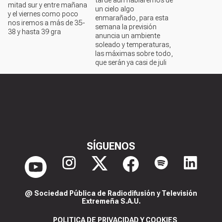
mitad sur y entre mañana
un cielo algo
y el viernes como poco
enmarañado, para esta
nos iremos a más de 35-
semana la previsión
38 y hasta 39 gra
anuncia un ambiente
soleado y temperaturas,
las máximas sobre todo,
que serán ya casi de juli
SÍGUENOS
@ Sociedad Pública de Radiodifusión y Televisión
Extremeña S.A.U.
POLITICA DE PRIVACIDAD Y COOKIES