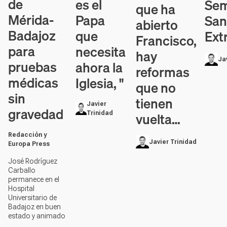
de
es el
Se
que ha
Mérida-
Papa
San
abierto
Badajoz
que
Ext
Francisco,
para
necesita
hay
Ja
pruebas
ahora la
reformas
médicas
Iglesia, "
que no
sin
tienen
Javier
gravedad
vuelta…
Trinidad
Redacción y
Javier Trinidad
Europa Press
José Rodríguez
Carballo
permanece en el
Hospital
Universitario de
Badajoz en buen
estado y animado