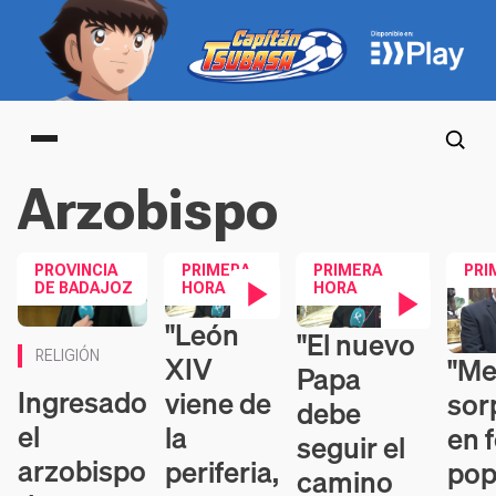
Main menu
Arzobispo
PROVINCIA
PRIMERA
PRIMERA
PRI
DE BADAJOZ
HORA
HORA
"León
Contenido en vídeo
"El nuevo
Contenido en vídeo
RELIGIÓN
XIV
"Me
Conten
Papa
Ingresado
viene de
sor
debe
el
la
en 
seguir el
arzobispo
periferia,
pop
camino