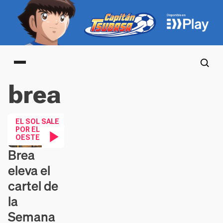
Main menu
brea
EL SOL SALE
POR EL
OESTE
Brea
Contenido en vídeo
eleva el
cartel de
la
Semana