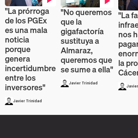
"La prórroga
"No queremos
Contenido en vídeo
Contenido en vídeo
"La fa
Contenid
de los PGEx
que la
infra
es una mala
gigafactoría
nos 
noticia
sustituya a
paga
porque
Almaraz,
enorm
genera
queremos que
la pr
incertidumbre
se sume a ella"
Cáce
entre los
Javier Trinidad
inversores"
Javier
Javier Trinidad