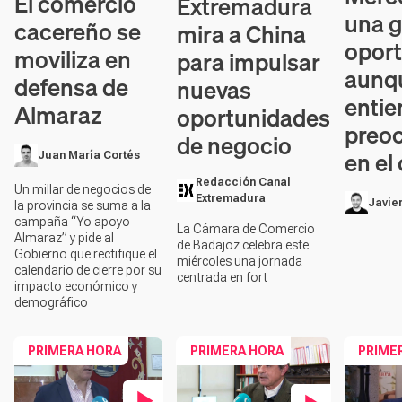
El comercio
Extremadura
una 
cacereño se
mira a China
oport
moviliza en
para impulsar
aunq
defensa de
nuevas
entie
Almaraz
oportunidades
preo
de negocio
en el
Juan María Cortés
Redacción Canal
Un millar de negocios de
Extremadura
Javier
la provincia se suma a la
campaña “Yo apoyo
La
Cámara de Comercio
Almaraz” y pide al
de Badajoz
celebra este
Gobierno que rectifique el
miércoles una jornada
calendario de cierre por su
centrada en fort
impacto económico y
demográfico
PRIMERA HORA
PRIMERA HORA
PRIME