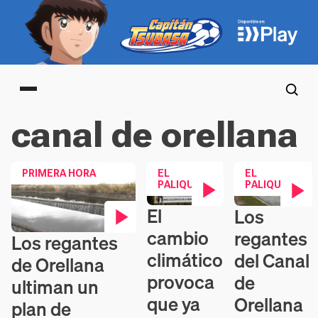
Main menu
canal de orellana
PRIMERA HORA
EL
EL
PALIQUEO
PALIQUEO
El
Los
Contenido en vídeo
Contenido en ví
cambio
regantes
Los regantes
Contenido en vídeo
climático
del Canal
de Orellana
provoca
de
ultiman un
que ya
Orellana
plan de