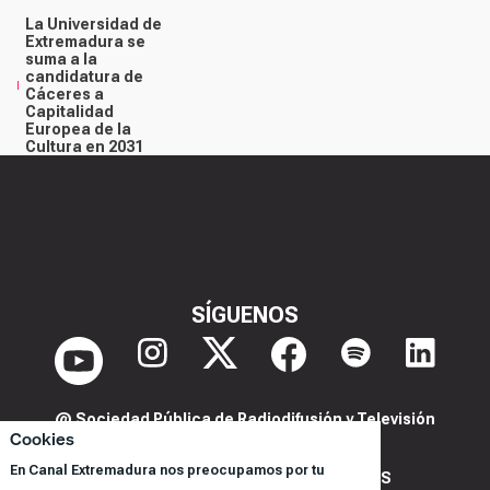
La Universidad de
Extremadura se
suma a la
candidatura de
Cáceres a
Capitalidad
Europea de la
Cultura en 2031
SÍGUENOS
@ Sociedad Pública de Radiodifusión y Televisión
Cookies
Extremeña S.A.U.
En Canal Extremadura nos preocupamos por tu
POLITICA DE PRIVACIDAD Y COOKIES