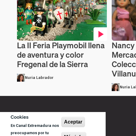
Nancy 
La II Feria Playmobil llena
Contenido 
Contenido en vídeo
Mercad
de aventura y color
Colecc
Fregenal de la Sierra
Villan
Nuria Labrador
Nuria La
Cookies
Aceptar
En Canal Extremadura nos
preocupamos por tu