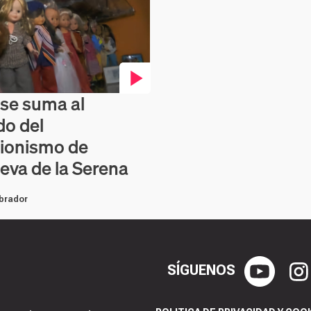
se suma al
en vídeo
o del
ionismo de
ueva de la Serena
brador
SÍGUENOS