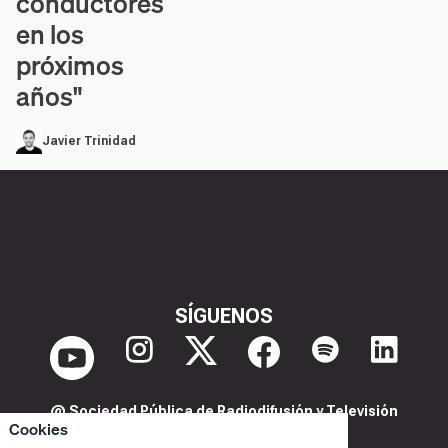
conductores
en los
próximos
años"
Javier Trinidad
SÍGUENOS
@ Sociedad Pública de Radiodifusión y Televisión
Cookies
Extremeña S.A.U.