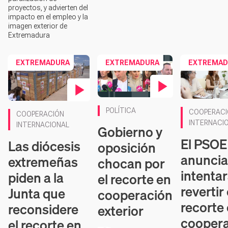
proyectos, y advierten del
impacto en el empleo y la
imagen exterior de
Extremadura
EXTREMADURA
EXTREMADURA
EXTREMAD
Contenido en vídeo
Contenido en
Contenido en vídeo
POLÍTICA
COOPERACI
COOPERACIÓN
INTERNACI
INTERNACIONAL
Gobierno y
El PSOE
Las diócesis
oposición
anuncia
extremeñas
chocan por
intenta
piden a la
el recorte en
revertir 
Junta que
cooperación
recorte
reconsidere
exterior
cooper
el recorte en