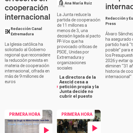
interna
Ana María Ruiz
cooperación
internacional
La Junta reduce la
Redacción y E
partida de cooperación
Press
de 11 millones a
Redacción Canal
menos de 3, una
Álvaro Sánche
Extremadura
decisión ligada al pacto
ha asegurado 
PP‑Vox que ha
La Iglesia católica ha
partido hará “
provocado críticas de
solicitado al Gobierno
posible” para
PSOE, Unidas por
regional que reconsidere
los Presupuest
Extremadura y
la reducción prevista en
2026 y evitar q
organizaciones
materia de cooperación
eliminen “31 a
sociales
internacional, cifrada en
historia de co
más de 9 millones de
internacional”
La directora de la
euros
Aexcid cesa a
petición propia y la
Junta decide no
cubrir el puesto
PRIMERA HORA
PRIMERA HORA