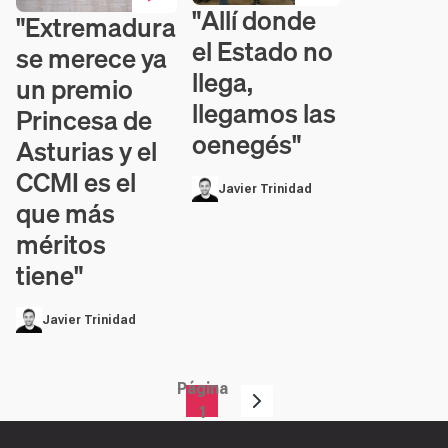
"Allí donde
Contenido en vídeo
"Extremadura
Contenido en vídeo
el Estado no
se merece ya
llega,
un premio
llegamos las
Princesa de
oenegés"
Asturias y el
CCMI es el
Javier Trinidad
que más
méritos
tiene"
Javier Trinidad
Página
Paginación
1