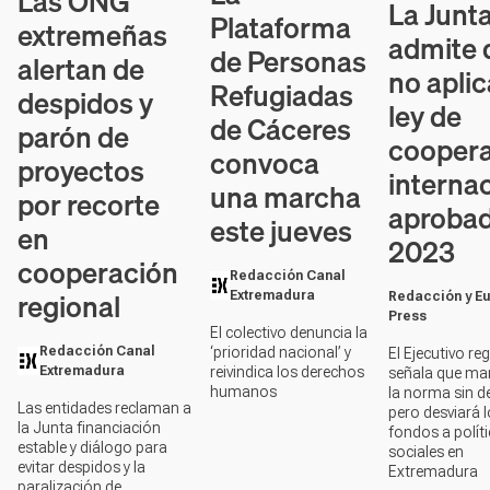
Las ONG
La Junt
Plataforma
extremeñas
admite 
de Personas
alertan de
no aplic
Refugiadas
despidos y
ley de
de Cáceres
parón de
cooper
convoca
proyectos
interna
una marcha
por recorte
aprobad
este jueves
en
2023
cooperación
Redacción Canal
regional
Extremadura
Redacción y E
Press
El colectivo denuncia la
‘prioridad nacional’ y
Redacción Canal
El Ejecutivo re
reivindica los derechos
Extremadura
señala que ma
humanos
la norma sin d
Las entidades reclaman a
pero desviará 
la Junta financiación
fondos a polít
estable y diálogo para
sociales en
evitar despidos y la
Extremadura
paralización de