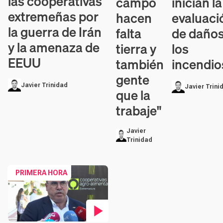
las cooperativas
inician la
campo
extremeñas por
evaluaci
hacen
la guerra de Irán
de daños
falta
y la amenaza de
los
tierra y
EEUU
incendio
también
gente
Javier Trinidad
Javier Trini
que la
trabaje"
Javier
Trinidad
PRIMERA HORA