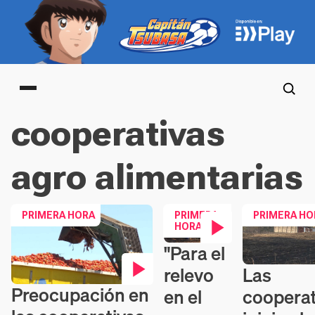
Main menu
cooperativas
agro alimentarias
PRIMERA HORA
PRIMERA
PRIMERA HO
HORA
"Para el
Contenido en vídeo
Las
relevo
Contenido en 
Preocupación en
cooperat
en el
Contenido en vídeo