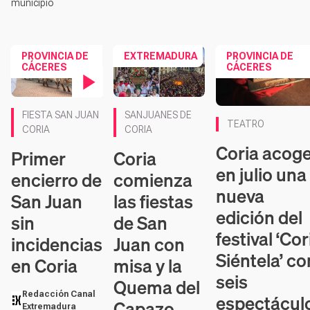
municipio
PROVINCIA DE
EXTREMADURA
PROVINCIA DE
CÁCERES
CÁCERES
Contenido en vídeo
FIESTA SAN JUAN
SANJUANES DE
TEATRO
CORIA
CORIA
Coria acog
Primer
Coria
en julio una
encierro de
comienza
nueva
San Juan
las fiestas
edición del
sin
de San
festival ‘Cor
incidencias
Juan con
Siéntela’ co
en Coria
misa y la
seis
Quema del
Redacción Canal
espectácul
Capazo
Extremadura