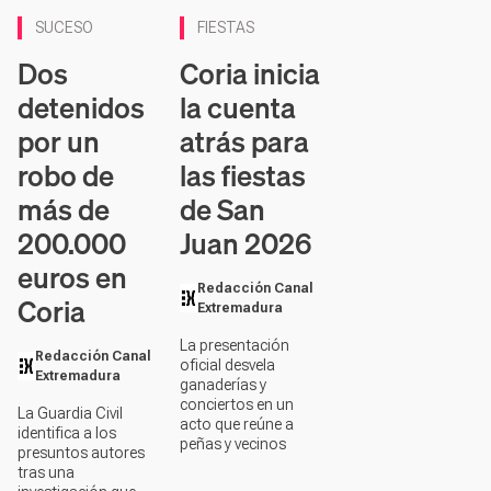
SUCESO
FIESTAS
Dos
Coria inicia
detenidos
la cuenta
por un
atrás para
robo de
las fiestas
más de
de San
200.000
Juan 2026
euros en
Redacción Canal
Coria
Extremadura
La presentación
Redacción Canal
oficial desvela
Extremadura
ganaderías y
conciertos en un
La Guardia Civil
acto que reúne a
identifica a los
peñas y vecinos
presuntos autores
tras una