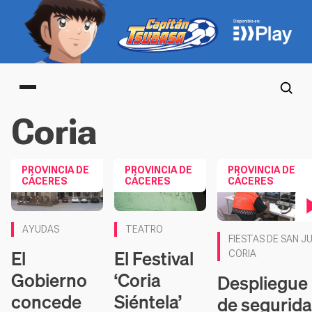
Main menu
Coria
PROVINCIA DE
PROVINCIA DE
PROVINCIA DE
CÁCERES
CÁCERES
CÁCERES
Contenido en vídeo
AYUDAS
TEATRO
FIESTAS DE SAN J
El
El Festival
CORIA
Gobierno
‘Coria
Despliegue
concede
Siéntela’
de segurid