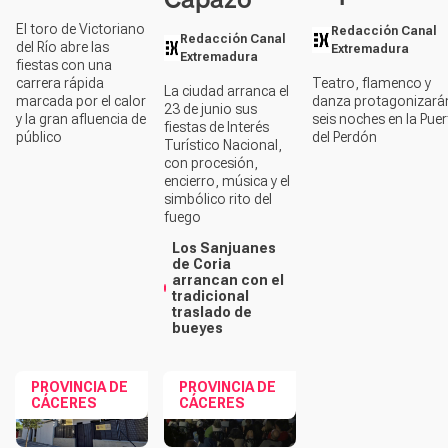
El toro de Victoriano
Redacción Canal
Redacción Canal
del Río abre las
Extremadura
Extremadura
fiestas con una
carrera rápida
Teatro, flamenco y
La ciudad arranca el
marcada por el calor
danza protagonizará
23 de junio sus
y la gran afluencia de
seis noches en la Puer
fiestas de Interés
público
del Perdón
Turístico Nacional,
con procesión,
encierro, música y el
simbólico rito del
fuego
Los Sanjuanes
de Coria
arrancan con el
tradicional
traslado de
bueyes
PROVINCIA DE
PROVINCIA DE
CÁCERES
CÁCERES