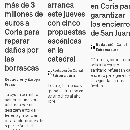
más de 3
arranca
en Coria pa
millones de
este jueves
garantizar
euros a
con cinco
los encierr
Coria para
propuestas
de San Jua
reparar
escénicas
Redacción Canal
daños por
en la
Extremadura
las
catedral
Cámaras, coordinaci
borrascas
policial y equipo
sanitario refuerzan c
Redacción Canal
encierro para garanti
Extremadura
Redacción y Europa
la seguridad en las
Press
Teatro, flamenco y
fiestas
grandes clásicos en
La ayuda permitirá
seis noches al aire
actuar en una zona
libre
afectada por un
deslizamiento del
terreno y financiar
otras actuaciones de
reparación en el