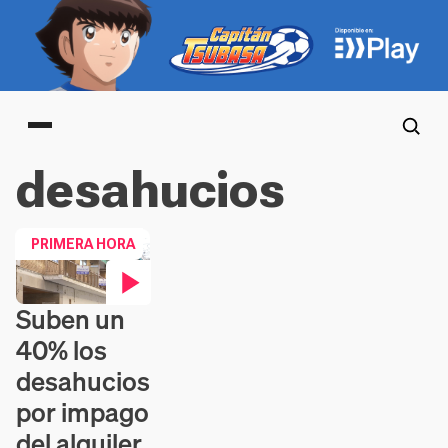
Main menu
desahucios
PRIMERA HORA
Suben un
Contenido en vídeo
40% los
desahucios
por impago
del alquiler