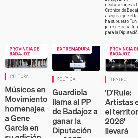
declaraciones a 
Crónica de Badaj
asegura que el fa
ha supuesto “un
jarro de agua frí
para la Diputaci
PROVINCIA DE
EXTREMADURA
PROVINCIA D
BADAJOZ
BADAJOZ
CULTURA
POLÍTICA
TEATRO
Músicos en
Guardiola
'D'Rule:
Movimiento
llama al PP
Artistas 
homenajea
de Badajoz a
el territo
a Gene
ganar la
2026'
García en
Diputación
llevará
su edición