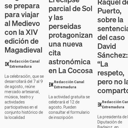
Raquel d
se prepara
parcial de Sol
Puerto,
para viajar
y las
sobre la
al Medievo
perseidas
sentenci
con la XIV
protagonizan
del caso
edición de
una nueva
David
Magadieval
cita
Sánchez:
astronómica
“La
Redacción Canal
en La Cocosa
Extremadura
respeto,
La celebración, que se
pero no l
desarrollará del 7 al 9
Redacción Canal
de agosto, reúne
compart
Extremadura
mercado artesanal,
La actividad gratuita se
música, teatro y
celebrará el 12 de
actividades
Redacción Ca
agosto. Pueden
participativas en el
Extremadura
consultar el formulario
conjunto histórico de
La presidenta de 
de inscripción
la localidad
Diputación de
Badajoz, en