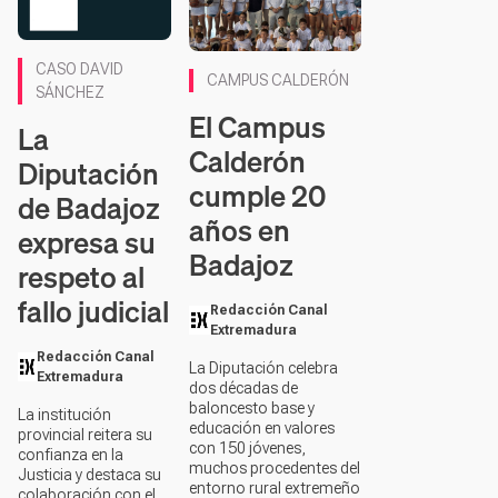
CASO DAVID
CAMPUS CALDERÓN
SÁNCHEZ
El Campus
La
Calderón
Diputación
cumple 20
de Badajoz
años en
expresa su
Badajoz
respeto al
fallo judicial
Redacción Canal
Extremadura
Redacción Canal
La Diputación celebra
Extremadura
dos décadas de
baloncesto base y
La institución
educación en valores
provincial reitera su
con 150 jóvenes,
confianza en la
muchos procedentes del
Justicia y destaca su
entorno rural extremeño
colaboración con el