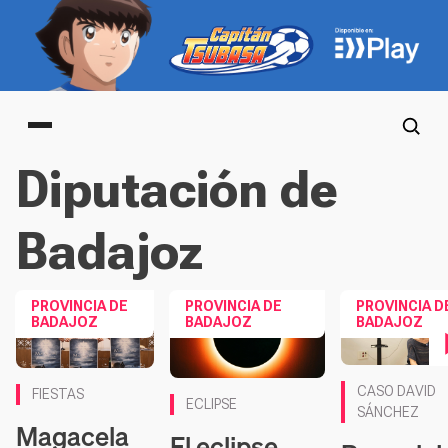
Main menu
Diputación de
Badajoz
PROVINCIA DE
PROVINCIA DE
PROVINCIA D
BADAJOZ
BADAJOZ
BADAJOZ
Contenido en v
CASO DAVID
FIESTAS
ECLIPSE
SÁNCHEZ
Magacela
El eclipse