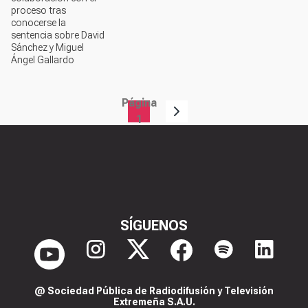
proceso tras
conocerse la
sentencia sobre David
Sánchez y Miguel
Ángel Gallardo
Página
Paginación
1
SÍGUENOS
@ Sociedad Pública de Radiodifusión y Televisión
Extremeña S.A.U.