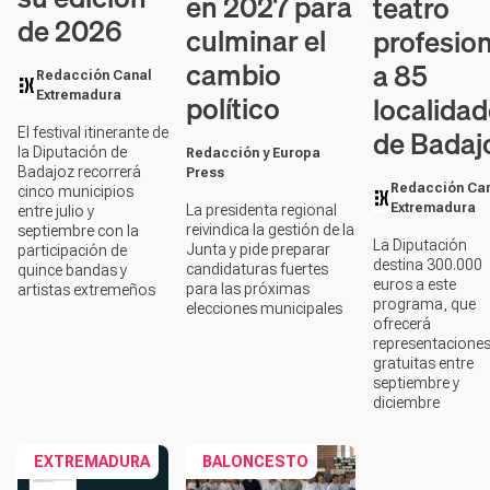
en 2027 para
teatro
de 2026
culminar el
profesion
cambio
a 85
Redacción Canal
político
localida
Extremadura
de Badaj
El festival itinerante de
la Diputación de
Redacción y Europa
Badajoz recorrerá
Press
Redacción Ca
cinco municipios
Extremadura
La presidenta regional
entre julio y
reivindica la gestión de la
septiembre con la
La Diputación
Junta y pide preparar
participación de
destina 300.000
candidaturas fuertes
quince bandas y
euros a este
para las próximas
artistas extremeños
programa, que
elecciones municipales
ofrecerá
representacione
gratuitas entre
septiembre y
diciembre
EXTREMADURA
BALONCESTO