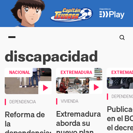
Main menu
discapacidad
NACIONAL
EXTREMADURA
EXTREMA
Contenido en vídeo
DEPENDEN
Contenido en vídeo
VIVIENDA
DEPENDENCIA
Public
Extremadura
Reforma de
en el B
aborda su
la
el decr
nuevo plan
dependencia: