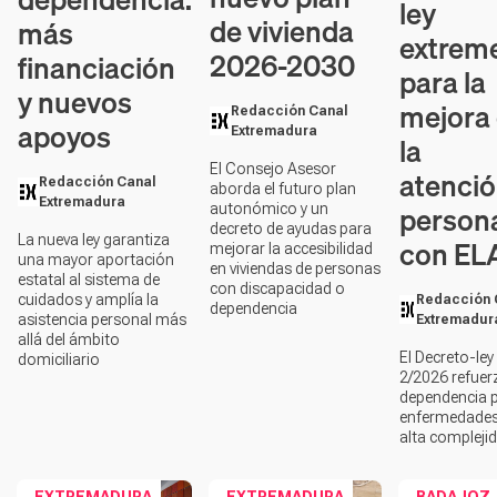
ley
de vivienda
más
extrem
2026-2030
financiación
para la
y nuevos
mejora
Redacción Canal
apoyos
Extremadura
la
El Consejo Asesor
atenció
Redacción Canal
aborda el futuro plan
Extremadura
person
autonómico y un
decreto de ayudas para
La nueva ley garantiza
con EL
mejorar la accesibilidad
una mayor aportación
en viviendas de personas
estatal al sistema de
con discapacidad o
cuidados y amplía la
Redacción 
dependencia
asistencia personal más
Extremadur
allá del ámbito
El Decreto-ley
domiciliario
2/2026 refuerz
dependencia 
enfermedades
alta compleji