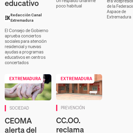
educativo
Un respaldo unánime
era vicepresid
poco habitual
de la Federac
Aspace de
Redacción Canal
Extremadura
Extremadura
El Consejo de Gobierno
aprueba conciertos
sociales para atención
residencial y nuevas
ayudas a programas
educativos en centros
concertados
EXTREMADURA
EXTREMADURA
PREVENCIÓN
SOCIEDAD
CC.OO.
CEOMA
reclama
alerta del