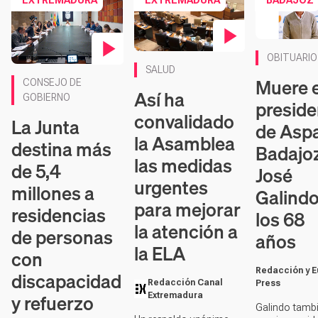
EXTREMADURA
EXTREMADURA
BADAJOZ
Contenido en vídeo
OBITUARIO
SALUD
Contenido en vídeo
Muere e
CONSEJO DE
Así ha
GOBIERNO
preside
convalidado
La Junta
de Asp
la Asamblea
destina más
Badajoz
las medidas
de 5,4
José
urgentes
millones a
Galindo
para mejorar
residencias
los 68
la atención a
de personas
años
la ELA
con
Redacción y 
discapacidad
Redacción Canal
Press
y refuerzo
Extremadura
Galindo tamb