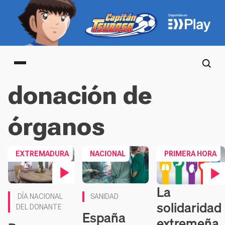
Main menu
donación de
órganos
EXTREMADURA
NACIONAL
PRIMERA HORA
La
Contenido en vídeo
Contenido en vídeo
DÍA NACIONAL
SANIDAD
solidaridad
DEL DONANTE
España
extremeña