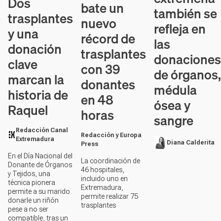
Dos
bate un
también se
trasplantes
nuevo
refleja en
y una
récord de
las
donación
trasplantes
donaciones
clave
con 39
de órganos,
marcan la
donantes
médula
historia de
en 48
ósea y
Raquel
horas
sangre
Redacción Canal
Redacción y Europa
Extremadura
Diana Calderita
Press
En el Día Nacional del
La coordinación de
Donante de Órganos
46 hospitales,
y Tejidos, una
incluido uno en
técnica pionera
Extremadura,
permite a su marido
permite realizar 75
donarle un riñón
trasplantes
pese a no ser
compatible, tras un