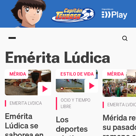
Main menu
Emérita Lúdica
MÉRIDA
ESTILO DE VIDA
MÉRIDA
Contenido en vídeo
Contenido en vídeo
OCIO Y TIEMPO
EMERITA LVDICA
EMERITA LVDI
LIBRE
Emérita
Mérida re
Los
Lúdica se
su pasad
deportes
saborea en