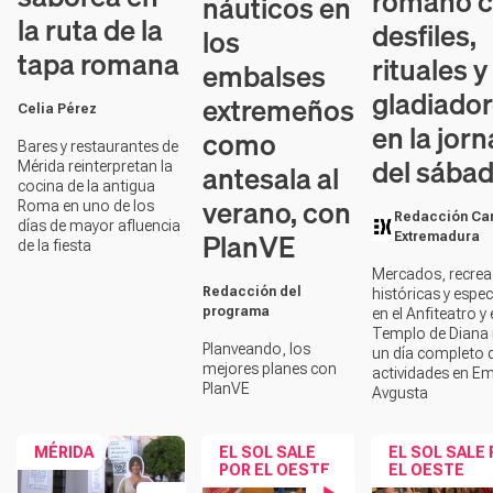
romano 
náuticos en
la ruta de la
desfiles,
los
tapa romana
rituales y
embalses
gladiado
extremeños
Celia Pérez
en la jor
como
Bares y restaurantes de
del sába
antesala al
Mérida reinterpretan la
cocina de la antigua
verano, con
Roma en uno de los
Redacción Ca
días de mayor afluencia
PlanVE
Extremadura
de la fiesta
Mercados, recrea
Redacción del
históricas y espe
programa
en el Anfiteatro y 
Templo de Diana
Planveando, los
un día completo 
mejores planes con
actividades en Em
PlanVE
Avgusta
MÉRIDA
EL SOL SALE
EL SOL SALE
POR EL OESTE
EL OESTE