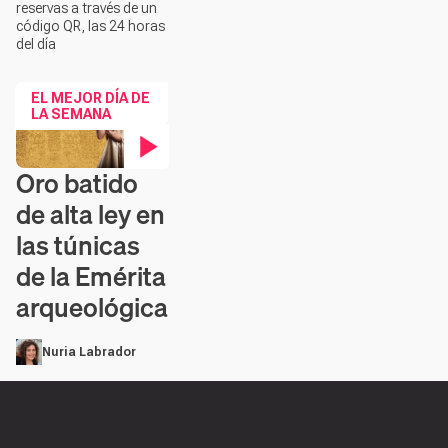
reservas a través de un
código QR, las 24 horas
del día
EL MEJOR DÍA DE
LA SEMANA
Oro batido
Contenido en vídeo
de alta ley en
las túnicas
de la Emérita
arqueológica
Nuria Labrador