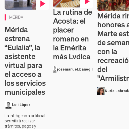
La rutina de
Contenido en vídeo
Mérida ri
Contenido en vídeo
Contenido en v
MÉRIDA
Acosta: el
honores 
Mérida
placer
Marte est
estrena
romano en
de sema
“Eulalia”, la
la Emérita
con la
asistente
más Lvdica
recreaci
virtual para
del
josemanuel.banegil
el acceso a
"Armilist
los servicios
municipales
Nuria Labrad
Loli López
La inteligencia artificial
permitirá realizar
trámites, pagos y