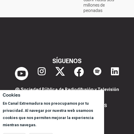
millones de
peonadas
SÍGUENOS
@ Sociedad Pública de Radiodifusión y Televisión
Cookies
Extremeña S.A.U.
En Canal Extremadura nos preocupamos por tu
POLITICA DE PRIVACIDAD Y COOKIES
privacidad. Al navegar por nuestra web usamoos
AVISO LEGAL
cookies que nos permiten mejorar la experiencia
CORPORACIÓN
mientras navegas.
REGISTRO DE PROGRAMAS