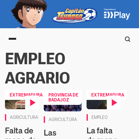
Main menu
EMPLEO
AGRARIO
EXTREMADURA
PROVINCIA DE
EXTREMADURA
BADAJOZ
Contenido en vídeo
Contenido en vídeo
AGRICULTURA
EMPLEO
AGRICULTURA
Falta de
La falta
Las