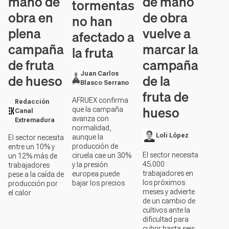
mano de
de mano
tormentas
obra en
de obra
no han
plena
vuelve a
afectado a
campaña
marcar la
la fruta
de fruta
campaña
Juan Carlos
de hueso
de la
Blasco Serrano
fruta de
AFRUEX confirma
Redacción
hueso
que la campaña
Canal
avanza con
Extremadura
normalidad,
Loli López
aunque la
El sector necesita
producción de
entre un 10% y
El sector necesita
ciruela cae un 30%
un 12% más de
45.000
y la presión
trabajadores
trabajadores en
europea puede
pese a la caída de
los próximos
bajar los precios
producción por
meses y advierte
el calor
de un cambio de
cultivos ante la
dificultad para
cubrir hasta seis