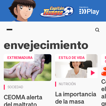
Main menu
envejecimiento
EXTREMADURA
ESTILO DE VIDA
C
Co
Contenido en vídeo
NUTRICIÓN
e
SOCIEDAD
La importancia
a
CEOMA alerta
de la masa
q
del maltrato