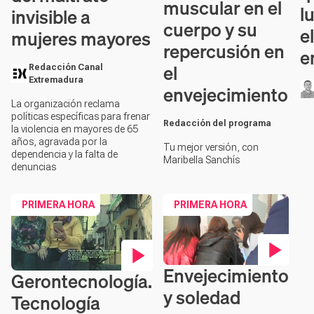
muscular en el
l
invisible a
cuerpo y su
el
mujeres mayores
repercusión en
e
el
Redacción Canal
Extremadura
envejecimiento
La organización reclama
políticas específicas para frenar
Redacción del programa
la violencia en mayores de 65
años, agravada por la
Tu mejor versión, con
dependencia y la falta de
Maribella Sanchís
denuncias
PRIMERA HORA
PRIMERA HORA
Envejecimiento
Contenido en vídeo
Gerontecnología.
Contenido en vídeo
y soledad
Tecnología