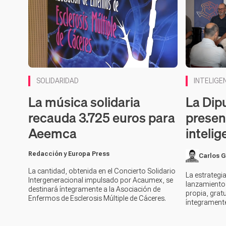
Contenido 
SOLIDARIDAD
INTELIGEN
La música solidaria
La Dip
recauda 3.725 euros para
presen
Aeemca
intelig
Redacción y Europa Press
Carlos G
La cantidad, obtenida en el Concierto Solidario
La estrategi
Intergeneracional impulsado por Acaumex, se
lanzamiento 
destinará íntegramente a la Asociación de
propia, gratu
Enfermos de Esclerosis Múltiple de Cáceres.
íntegramente