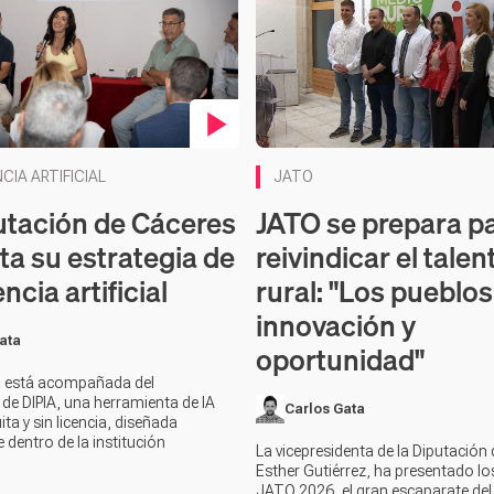
en vídeo
Contenido en vídeo
CIA ARTIFICIAL
JATO
utación de Cáceres
JATO se prepara p
ta su estrategia de
reivindicar el talen
encia artificial
rural: "Los pueblo
innovación y
ata
oportunidad"
a está acompañada del
de DIPIA, una herramienta de IA
Carlos Gata
ita y sin licencia, diseñada
 dentro de la institución
La vicepresidenta de la Diputación
Esther Gutiérrez, ha presentado los
JATO 2026, el gran escaparate del 