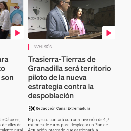
Contenido en vídeo
INVERSIÓN
ara
Trasierra‑Tierras de
to
Granadilla será territorio
s son
piloto de la nueva
estrategia contra la
despoblación
Redacción Canal Extremadura
 de Cáceres,
El proyecto contará con una inversión de 4,7
 detalles de
millones de euros para desplegar un Plan de
talento rural
Actuación Integrado que gestionará la