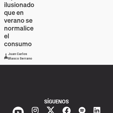
ilusionado
que en
verano se
normalice
el
consumo
Juan Carlos
Blasco Serrano
SÍGUENOS