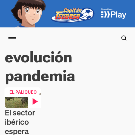
Main menu
evolución
pandemia
EL PALIQUEO
El sector
Contenido en vídeo
ibérico
espera