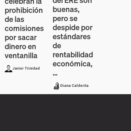
del ERE son
celebran la
buenas,
prohibición
pero se
de las
despide por
comisiones
estándares
por sacar
de
dinero en
rentabilidad
ventanilla
económica,
Javier Trinidad
…
Diana Calderita