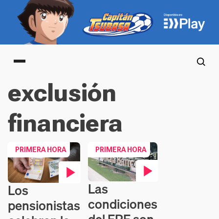
Main menu
exclusión
financiera
PRIMERA HORA
PRIMERA HORA
Las
Los
Contenido en vídeo
Contenido en vídeo
condiciones
pensionistas